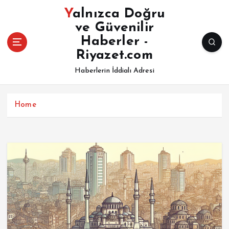
İ
Yalnızca Doğru
ç
ve Güvenilir
e
Haberler -
r
i
Riyazet.com
ğ
Haberlerin İddialı Adresi
e
a
t
Home
l
a