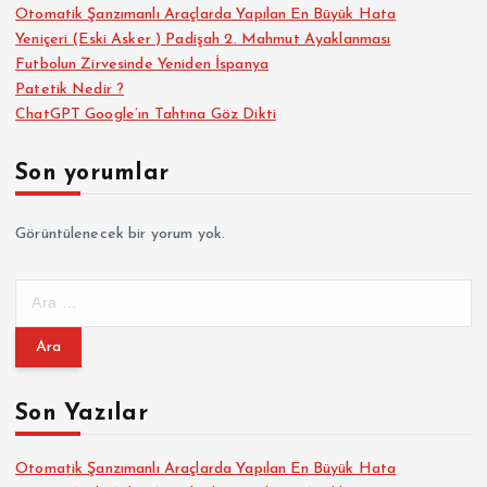
Otomatik Şanzımanlı Araçlarda Yapılan En Büyük Hata
Yeniçeri (Eski Asker ) Padişah 2. Mahmut Ayaklanması
Futbolun Zirvesinde Yeniden İspanya
Patetik Nedir ?
ChatGPT Google’ın Tahtına Göz Dikti
Son yorumlar
Görüntülenecek bir yorum yok.
A
r
a
m
a
Son Yazılar
:
Otomatik Şanzımanlı Araçlarda Yapılan En Büyük Hata