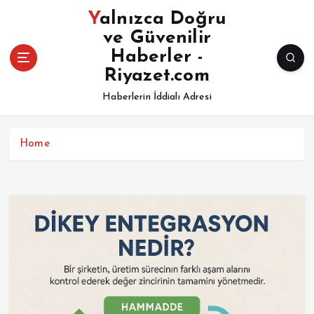
İ
Yalnızca Doğru
ç
ve Güvenilir
e
Haberler -
r
i
Riyazet.com
ğ
Haberlerin İddialı Adresi
e
a
t
Home
l
a