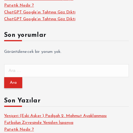
Patetik Nedir ?
ChatGPT Google’ın Tahtına Göz Dikti
ChatGPT Google’ın Tahtına Göz Dikti
Son yorumlar
Görüntülenecek bir yorum yok.
A
r
a
m
a
Son Yazılar
:
Yeniçeri (Eski Asker ) Padişah 2. Mahmut Ayaklanması
Futbolun Zirvesinde Yeniden İspanya
Patetik Nedir ?