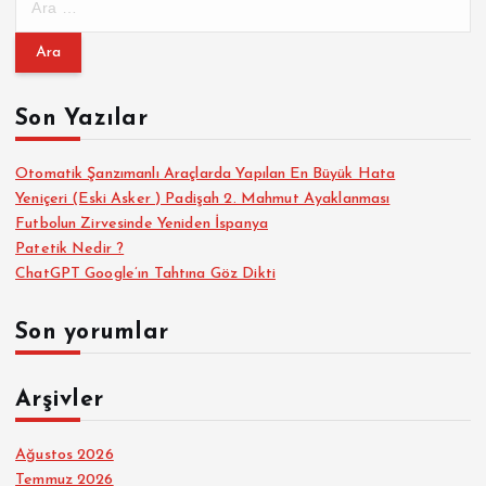
a
r
a
m
m
a
Son Yazılar
a
:
s
Otomatik Şanzımanlı Araçlarda Yapılan En Büyük Hata
Yeniçeri (Eski Asker ) Padişah 2. Mahmut Ayaklanması
Futbolun Zirvesinde Yeniden İspanya
ı
Patetik Nedir ?
ChatGPT Google’ın Tahtına Göz Dikti
Son yorumlar
Arşivler
Ağustos 2026
Temmuz 2026