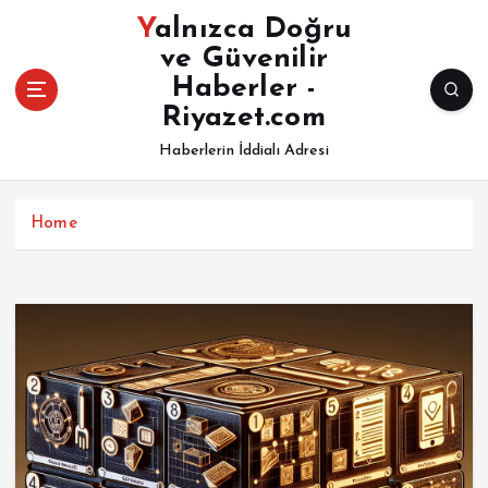
İ
Yalnızca Doğru
ç
ve Güvenilir
e
Haberler -
r
i
Riyazet.com
ğ
Haberlerin İddialı Adresi
e
a
t
Home
l
a