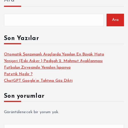
a
z
Ara
ı
Son Yazılar
s
Otomatik Şanzımanlı Araçlarda Yapılan En Büyük Hata
Yeniçeri (Eski Asker ) Padişah 2. Mahmut Ayaklanması
a
Futbolun Zirvesinde Yeniden İspanya
Patetik Nedir ?
y
ChatGPT Google’ın Tahtına Göz Dikti
f
Son yorumlar
a
Görüntülenecek bir yorum yok.
l
A