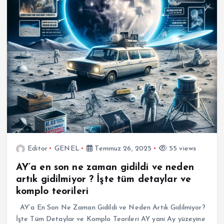
Editor
GENEL
Temmuz 26, 2025
55 views
AY’a en son ne zaman gidildi ve neden
artık gidilmiyor ? İşte tüm detaylar ve
komplo teorileri
AY’a En Son Ne Zaman Gidildi ve Neden Artık Gidilmiyor?
İşte Tüm Detaylar ve Komplo Teorileri AY yani Ay yüzeyine