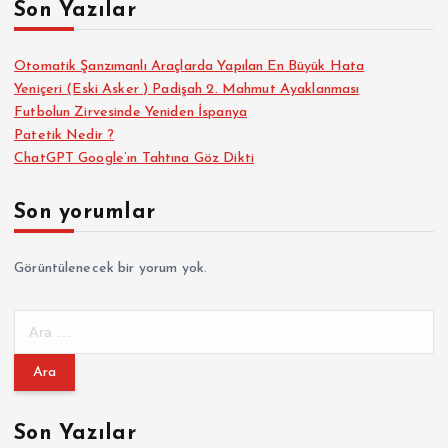
Son Yazılar
Otomatik Şanzımanlı Araçlarda Yapılan En Büyük Hata
Yeniçeri (Eski Asker ) Padişah 2. Mahmut Ayaklanması
Futbolun Zirvesinde Yeniden İspanya
Patetik Nedir ?
ChatGPT Google’ın Tahtına Göz Dikti
Son yorumlar
Görüntülenecek bir yorum yok.
A
r
a
m
a
Son Yazılar
: