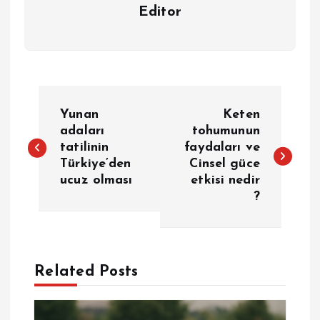
Editor
Y
Yunan
Keten
a
adaları
tohumunun
tatilinin
faydaları ve
Türkiye’den
Cinsel güce
z
ucuz olması
etkisi nedir
?
ı
g
e
Related Posts
z