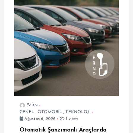
i
n
m
e
s
i
Editor
GENEL
,
OTOMOBİL
,
TEKNOLOJİ
Ağustos 6, 2026
1 views
Otomatik Şanzımanlı Araçlarda