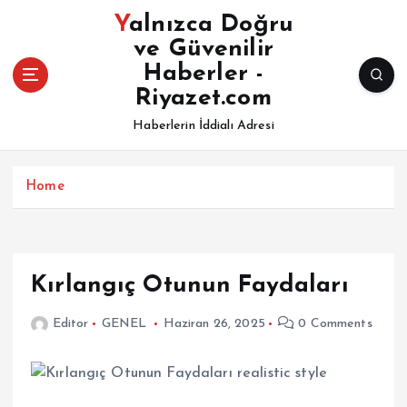
İ
Yalnızca Doğru
ç
ve Güvenilir
e
Haberler -
r
i
Riyazet.com
ğ
Haberlerin İddialı Adresi
e
a
t
Home
l
a
Kırlangıç Otunun Faydaları
Editor
GENEL
Haziran 26, 2025
0 Comments