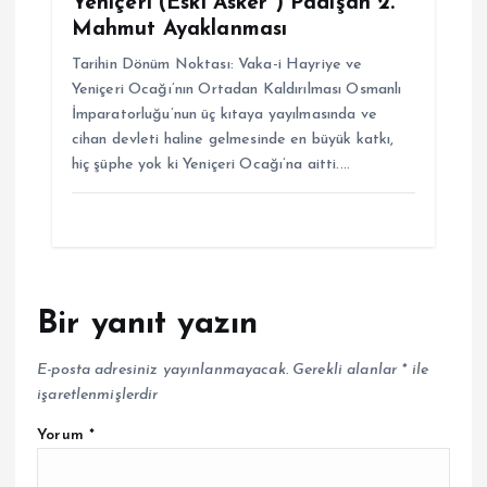
Yeniçeri (Eski Asker ) Padişah 2.
Mahmut Ayaklanması
Tarihin Dönüm Noktası: Vaka-i Hayriye ve
Yeniçeri Ocağı’nın Ortadan Kaldırılması Osmanlı
İmparatorluğu’nun üç kıtaya yayılmasında ve
cihan devleti haline gelmesinde en büyük katkı,
hiç şüphe yok ki Yeniçeri Ocağı’na aitti.…
Bir yanıt yazın
E-posta adresiniz yayınlanmayacak.
Gerekli alanlar
*
ile
işaretlenmişlerdir
Yorum
*