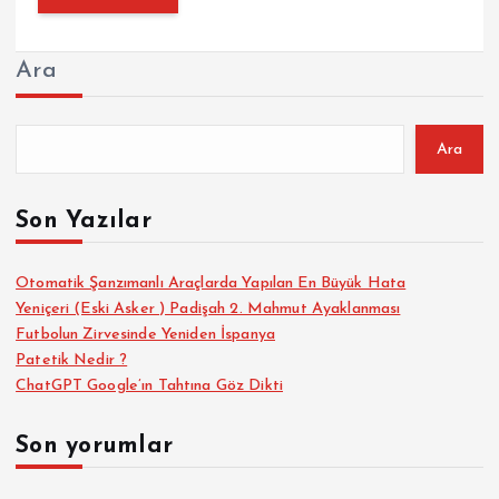
Ara
Ara
Son Yazılar
Otomatik Şanzımanlı Araçlarda Yapılan En Büyük Hata
Yeniçeri (Eski Asker ) Padişah 2. Mahmut Ayaklanması
Futbolun Zirvesinde Yeniden İspanya
Patetik Nedir ?
ChatGPT Google’ın Tahtına Göz Dikti
Son yorumlar