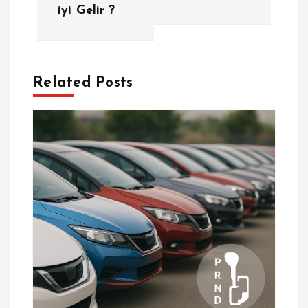
iyi Gelir ?
z
ı
g
Related Posts
e
z
i
n
m
e