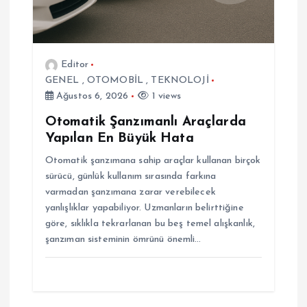
s
i
Editor
GENEL
,
OTOMOBİL
,
TEKNOLOJİ
Ağustos 6, 2026
1 views
Otomatik Şanzımanlı Araçlarda
Yapılan En Büyük Hata
Otomatik şanzımana sahip araçlar kullanan birçok
sürücü, günlük kullanım sırasında farkına
varmadan şanzımana zarar verebilecek
yanlışlıklar yapabiliyor. Uzmanların belirttiğine
göre, sıklıkla tekrarlanan bu beş temel alışkanlık,
şanzıman sisteminin ömrünü önemli…