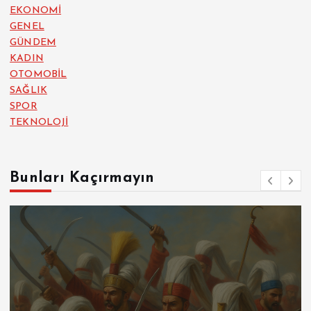
EKONOMİ
GENEL
GÜNDEM
KADIN
OTOMOBİL
SAĞLIK
SPOR
TEKNOLOJİ
Bunları Kaçırmayın