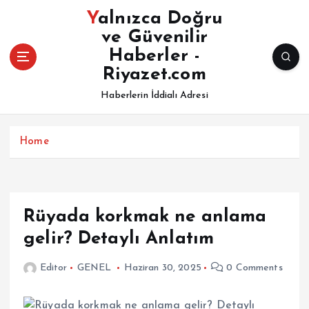
İ
Yalnızca Doğru
ç
ve Güvenilir
e
Haberler -
r
i
Riyazet.com
ğ
Haberlerin İddialı Adresi
e
a
t
Home
l
a
Rüyada korkmak ne anlama
gelir? Detaylı Anlatım
Editor
GENEL
Haziran 30, 2025
0 Comments