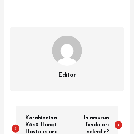
Editor
Y
Karahindiba
Ihlamurun
a
Kökü Hangi
faydaları
Hastalıklara
nelerdir?