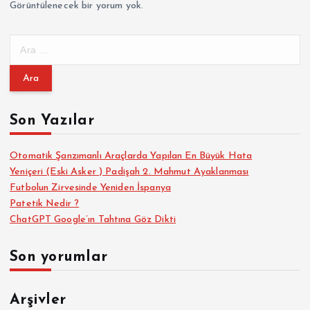
Görüntülenecek bir yorum yok.
A
r
a
m
a
Son Yazılar
:
Otomatik Şanzımanlı Araçlarda Yapılan En Büyük Hata
Yeniçeri (Eski Asker ) Padişah 2. Mahmut Ayaklanması
Futbolun Zirvesinde Yeniden İspanya
Patetik Nedir ?
ChatGPT Google’ın Tahtına Göz Dikti
Son yorumlar
Arşivler