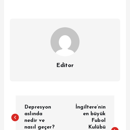
Editor
Y
Depresyon
İngiltere’nin
a
aslında
en büyük
nedir ve
Fubol
nasıl geçer?
Kulübü