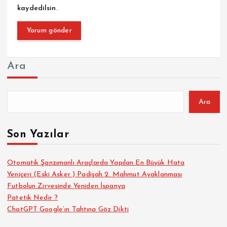
kaydedilsin.
Ara
Ara
Son Yazılar
Otomatik Şanzımanlı Araçlarda Yapılan En Büyük Hata
Yeniçeri (Eski Asker ) Padişah 2. Mahmut Ayaklanması
Futbolun Zirvesinde Yeniden İspanya
Patetik Nedir ?
ChatGPT Google’ın Tahtına Göz Dikti