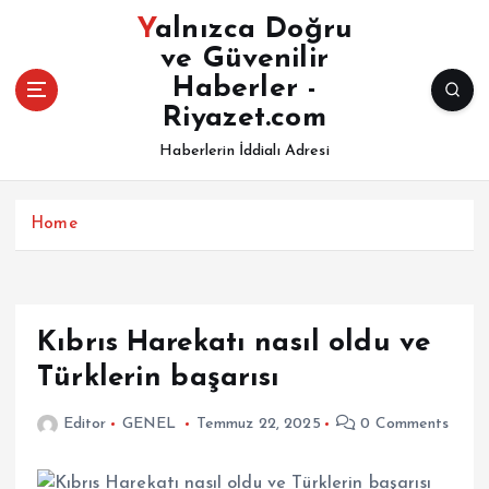
İ
Yalnızca Doğru
ç
ve Güvenilir
e
Haberler -
r
i
Riyazet.com
ğ
Haberlerin İddialı Adresi
e
a
t
Home
l
a
Kıbrıs Harekatı nasıl oldu ve
Türklerin başarısı
Editor
GENEL
Temmuz 22, 2025
0 Comments