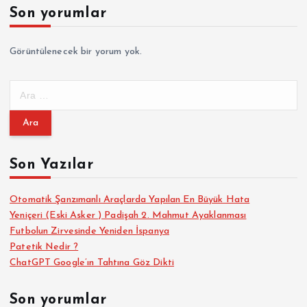
Son yorumlar
Görüntülenecek bir yorum yok.
A
r
a
m
a
Son Yazılar
:
Otomatik Şanzımanlı Araçlarda Yapılan En Büyük Hata
Yeniçeri (Eski Asker ) Padişah 2. Mahmut Ayaklanması
Futbolun Zirvesinde Yeniden İspanya
Patetik Nedir ?
ChatGPT Google’ın Tahtına Göz Dikti
Son yorumlar