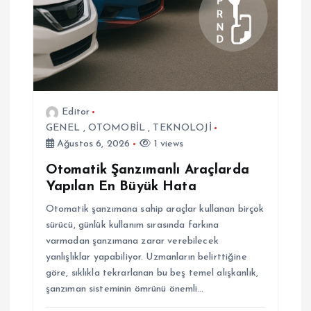
i
Editor
GENEL
,
OTOMOBİL
,
TEKNOLOJİ
Ağustos 6, 2026
1 views
Otomatik Şanzımanlı Araçlarda
Yapılan En Büyük Hata
Otomatik şanzımana sahip araçlar kullanan birçok
sürücü, günlük kullanım sırasında farkına
varmadan şanzımana zarar verebilecek
yanlışlıklar yapabiliyor. Uzmanların belirttiğine
göre, sıklıkla tekrarlanan bu beş temel alışkanlık,
şanzıman sisteminin ömrünü önemli…