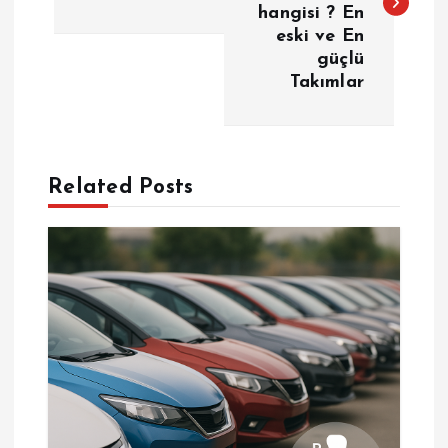
z
hangisi ? En
eski ve En
ı
güçlü
Takımlar
g
e
Related Posts
z
i
n
m
e
s