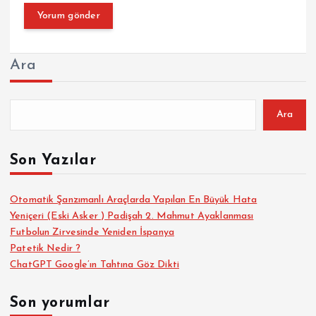
Ara
Ara
Son Yazılar
Otomatik Şanzımanlı Araçlarda Yapılan En Büyük Hata
Yeniçeri (Eski Asker ) Padişah 2. Mahmut Ayaklanması
Futbolun Zirvesinde Yeniden İspanya
Patetik Nedir ?
ChatGPT Google’ın Tahtına Göz Dikti
Son yorumlar