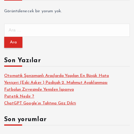
Görüntülenecek bir yorum yok.
A
r
a
m
a
Son Yazılar
:
Otomatik Şanzımanlı Araçlarda Yapılan En Büyük Hata
Yeniçeri (Eski Asker ) Padişah 2. Mahmut Ayaklanması
Futbolun Zirvesinde Yeniden İspanya
Patetik Nedir ?
ChatGPT Google’ın Tahtına Göz Dikti
Son yorumlar