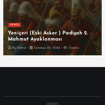
GENEL
SPOR
(Eski Asker ) Padişah 2.
Futbolun 
Ayaklanması
İspanya
Temmuz 25, 2026
3 views
By
Editor
@2025