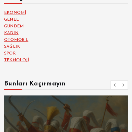
EKONOMİ
GENEL
GÜNDEM
KADIN
OTOMOBİL
SAĞLIK
SPOR
TEKNOLOJİ
Bunları Kaçırmayın