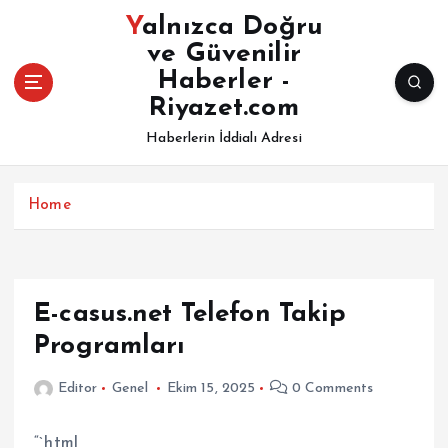
İ
Yalnızca Doğru
ç
ve Güvenilir
e
Haberler -
r
i
Riyazet.com
ğ
Haberlerin İddialı Adresi
e
a
t
Home
l
a
E-casus.net Telefon Takip
Programları
Editor
Genel
Ekim 15, 2025
0 Comments
“`html