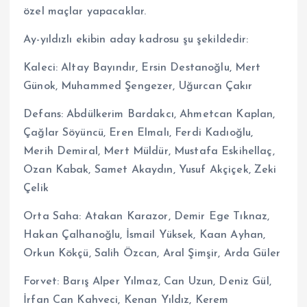
özel maçlar yapacaklar.
Ay-yıldızlı ekibin aday kadrosu şu şekildedir:
Kaleci: Altay Bayındır, Ersin Destanoğlu, Mert
Günok, Muhammed Şengezer, Uğurcan Çakır
Defans: Abdülkerim Bardakcı, Ahmetcan Kaplan,
Çağlar Söyüncü, Eren Elmalı, Ferdi Kadıoğlu,
Merih Demiral, Mert Müldür, Mustafa Eskihellaç,
Ozan Kabak, Samet Akaydın, Yusuf Akçiçek, Zeki
Çelik
Orta Saha: Atakan Karazor, Demir Ege Tıknaz,
Hakan Çalhanoğlu, İsmail Yüksek, Kaan Ayhan,
Orkun Kökçü, Salih Özcan, Aral Şimşir, Arda Güler
Forvet: Barış Alper Yılmaz, Can Uzun, Deniz Gül,
İrfan Can Kahveci, Kenan Yıldız, Kerem