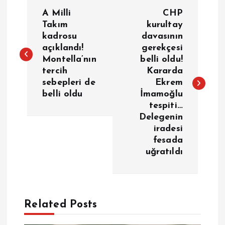
Y
A Milli
CHP
a
Takım
kurultay
kadrosu
davasının
açıklandı!
gerekçesi
z
Montella’nın
belli oldu!
tercih
Kararda
ı
sebepleri de
Ekrem
belli oldu
İmamoğlu
g
tespiti…
Delegenin
e
iradesi
fesada
z
uğratıldı
i
n
Related Posts