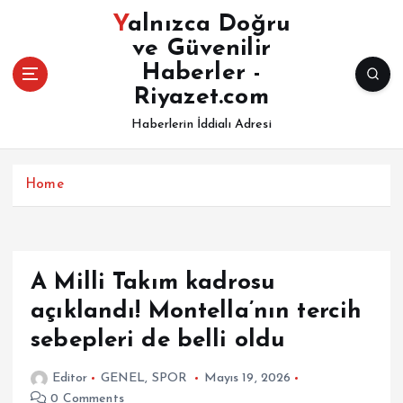
İ
Yalnızca Doğru
ç
ve Güvenilir
e
Haberler -
r
i
Riyazet.com
ğ
Haberlerin İddialı Adresi
e
a
t
Home
l
a
A Milli Takım kadrosu
açıklandı! Montella’nın tercih
sebepleri de belli oldu
Editor
GENEL
,
SPOR
Mayıs 19, 2026
0 Comments