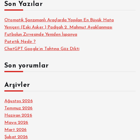
Son Yazılar
:
Otomatik Şanzımanlı Araçlarda Yapılan En Büyük Hata
Yeniçeri (Eski Asker ) Padişah 2. Mahmut Ayaklanması
Futbolun Zirvesinde Yeniden İspanya
Patetik Nedir ?
ChatGPT Google’ın Tahtına Göz Dikti
Son yorumlar
Arşivler
Ağustos 2026
Temmuz 2026
Haziran 2026
Mayıs 2026
Mart 2026
Şubat 2026