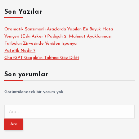
Son Yazılar
Otomatik Şanzımanlı Araçlarda Yapılan En Büyük Hata
Yeniçeri (Eski Asker ) Padişah 2. Mahmut Ayaklanması
Futbolun Zirvesinde Yeniden İspanya
Patetik Nedir ?
ChatGPT Google’ın Tahtına Göz Dikti
Son yorumlar
Görüntülenecek bir yorum yok.
A
r
a
m
a