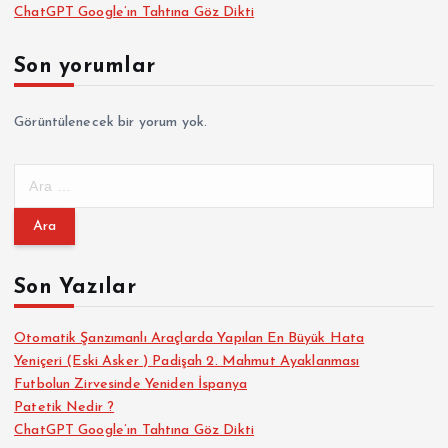
ChatGPT Google’ın Tahtına Göz Dikti
Son yorumlar
Görüntülenecek bir yorum yok.
A
r
a
m
a
Son Yazılar
:
Otomatik Şanzımanlı Araçlarda Yapılan En Büyük Hata
Yeniçeri (Eski Asker ) Padişah 2. Mahmut Ayaklanması
Futbolun Zirvesinde Yeniden İspanya
Patetik Nedir ?
ChatGPT Google’ın Tahtına Göz Dikti