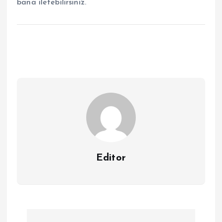
bana iletebilirsiniz.
Editor
Y