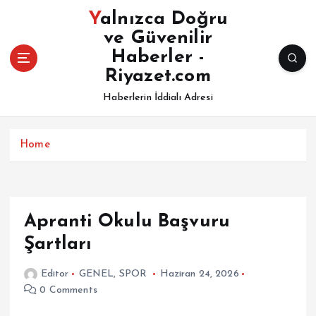
İ
Yalnızca Doğru
ç
ve Güvenilir
e
Haberler -
r
i
Riyazet.com
ğ
Haberlerin İddialı Adresi
e
a
t
Home
l
a
Apranti Okulu Başvuru
Şartları
Editor
GENEL
,
SPOR
Haziran 24, 2026
0 Comments