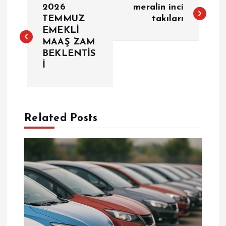
2026
meralin inci
a
TEMMUZ
takıları
EMEKLİ
MAAŞ ZAM
z
BEKLENTİS
İ
ı
g
e
Related Posts
z
i
n
m