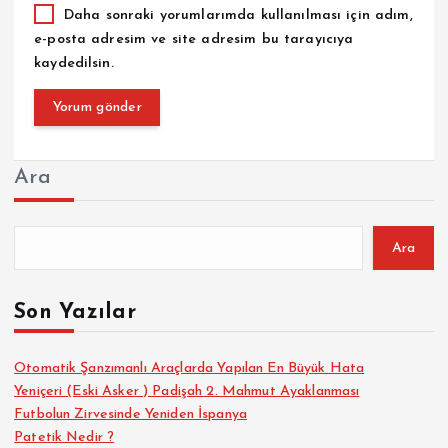
Daha sonraki yorumlarımda kullanılması için adım,
e-posta adresim ve site adresim bu tarayıcıya
kaydedilsin.
Ara
Ara
Son Yazılar
Otomatik Şanzımanlı Araçlarda Yapılan En Büyük Hata
Yeniçeri (Eski Asker ) Padişah 2. Mahmut Ayaklanması
Futbolun Zirvesinde Yeniden İspanya
Patetik Nedir ?