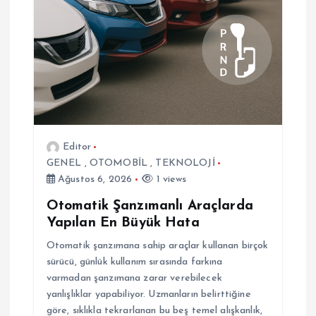
e
s
i
Editor
GENEL
,
OTOMOBİL
,
TEKNOLOJİ
Ağustos 6, 2026
1 views
Otomatik Şanzımanlı Araçlarda
Yapılan En Büyük Hata
Otomatik şanzımana sahip araçlar kullanan birçok
sürücü, günlük kullanım sırasında farkına
varmadan şanzımana zarar verebilecek
yanlışlıklar yapabiliyor. Uzmanların belirttiğine
göre, sıklıkla tekrarlanan bu beş temel alışkanlık,