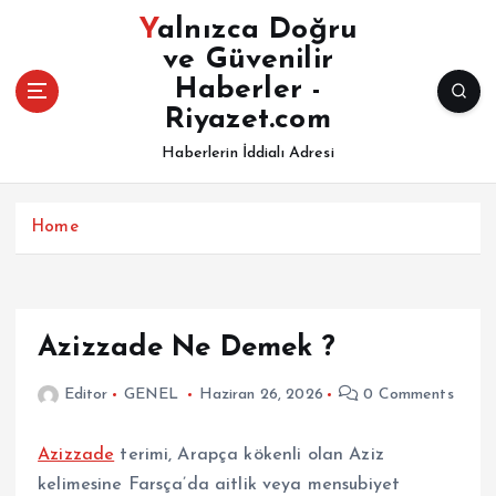
İ
Yalnızca Doğru
ç
ve Güvenilir
e
Haberler -
r
i
Riyazet.com
ğ
Haberlerin İddialı Adresi
e
a
t
Home
l
a
Azizzade Ne Demek ?
Editor
GENEL
Haziran 26, 2026
0 Comments
Azizzade
terimi, Arapça kökenli olan Aziz
kelimesine Farsça’da aitlik veya mensubiyet