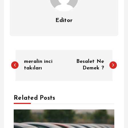
Editor
Y
meralin inci
Besalet Ne
a
takıları
Demek ?
z
ı
Related Posts
g
e