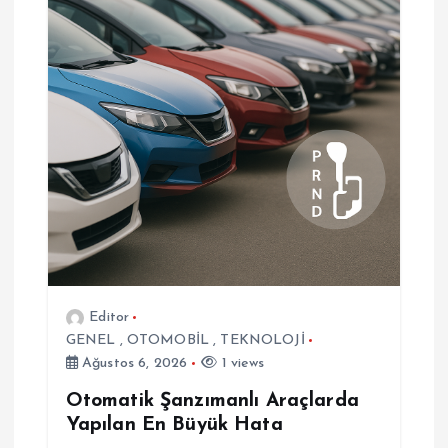
z
i
n
m
e
s
Editor
i
GENEL
,
OTOMOBİL
,
TEKNOLOJİ
Ağustos 6, 2026
1 views
Otomatik Şanzımanlı Araçlarda
Yapılan En Büyük Hata