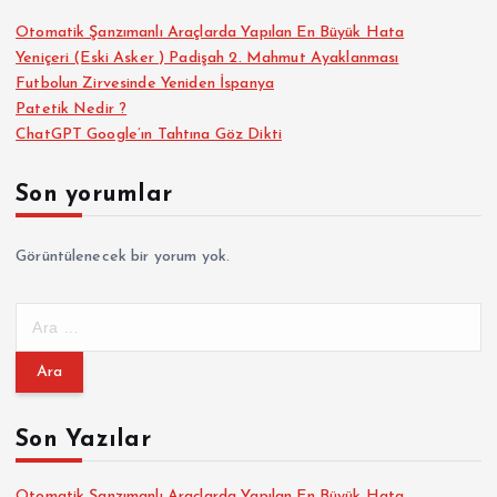
Otomatik Şanzımanlı Araçlarda Yapılan En Büyük Hata
Yeniçeri (Eski Asker ) Padişah 2. Mahmut Ayaklanması
Futbolun Zirvesinde Yeniden İspanya
Patetik Nedir ?
ChatGPT Google’ın Tahtına Göz Dikti
Son yorumlar
Görüntülenecek bir yorum yok.
A
r
a
m
a
Son Yazılar
:
Otomatik Şanzımanlı Araçlarda Yapılan En Büyük Hata