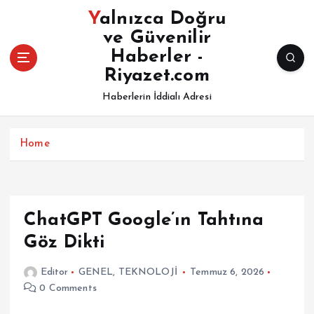
İ
Yalnızca Doğru
ç
ve Güvenilir
e
Haberler -
r
i
Riyazet.com
ğ
Haberlerin İddialı Adresi
e
a
t
Home
l
a
ChatGPT Google’ın Tahtına
Göz Dikti
Editor
GENEL
,
TEKNOLOJİ
Temmuz 6, 2026
0 Comments