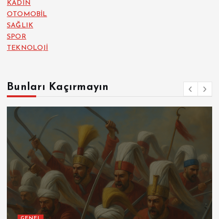
KADIN
OTOMOBİL
SAĞLIK
SPOR
TEKNOLOJİ
Bunları Kaçırmayın
GENEL
SPOR