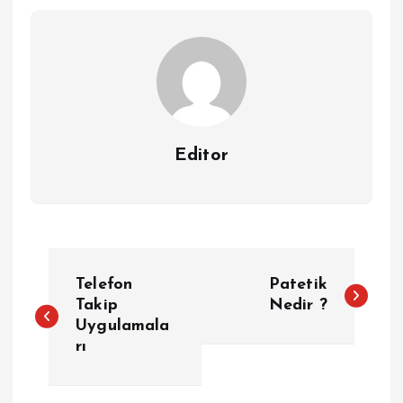
Editor
Y
Telefon
Patetik
a
Takip
Nedir ?
Uygulamala
rı
z
ı