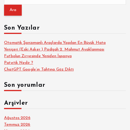
r
a
m
a
Son Yazılar
:
Otomatik Şanzımanlı Araçlarda Yapılan En Büyük Hata
Yeniçeri (Eski Asker ) Padişah 2. Mahmut Ayaklanması
Futbolun Zirvesinde Yeniden İspanya
Patetik Nedir ?
ChatGPT Google’ın Tahtına Göz Dikti
Son yorumlar
Arşivler
Ağustos 2026
Temmuz 2026