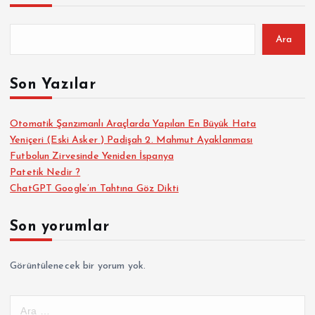
Ara
Son Yazılar
Otomatik Şanzımanlı Araçlarda Yapılan En Büyük Hata
Yeniçeri (Eski Asker ) Padişah 2. Mahmut Ayaklanması
Futbolun Zirvesinde Yeniden İspanya
Patetik Nedir ?
ChatGPT Google’ın Tahtına Göz Dikti
Son yorumlar
Görüntülenecek bir yorum yok.
A