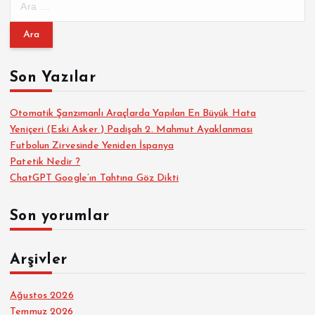
r
a
m
a
Son Yazılar
:
Otomatik Şanzımanlı Araçlarda Yapılan En Büyük Hata
Yeniçeri (Eski Asker ) Padişah 2. Mahmut Ayaklanması
Futbolun Zirvesinde Yeniden İspanya
Patetik Nedir ?
ChatGPT Google’ın Tahtına Göz Dikti
Son yorumlar
Arşivler
Ağustos 2026
Temmuz 2026