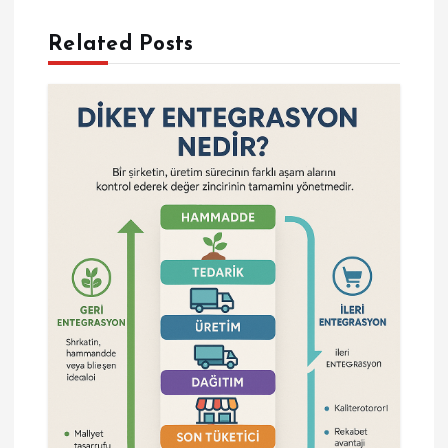
e
Related Posts
z
i
n
m
e
s
i