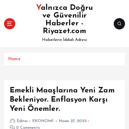
İ
Yalnızca Doğru
ç
ve Güvenilir
e
Haberler -
r
i
Riyazet.com
ğ
Haberlerin İddialı Adresi
e
a
t
Home
l
a
Emekli Maaşlarına Yeni Zam
Bekleniyor. Enflasyon Karşı
Yeni Önemler.
Editor
EKONOMİ
Nisan 27, 2025
0 Comments