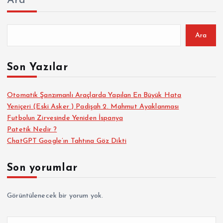
Ara
Ara
Son Yazılar
Otomatik Şanzımanlı Araçlarda Yapılan En Büyük Hata
Yeniçeri (Eski Asker ) Padişah 2. Mahmut Ayaklanması
Futbolun Zirvesinde Yeniden İspanya
Patetik Nedir ?
ChatGPT Google’ın Tahtına Göz Dikti
Son yorumlar
Görüntülenecek bir yorum yok.
A