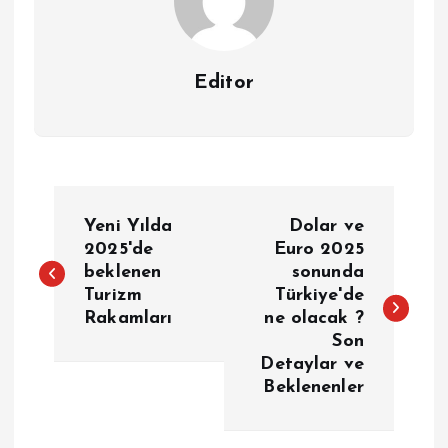
Editor
Y
Yeni Yılda
Dolar ve
a
2025'de
Euro 2025
beklenen
sonunda
Turizm
Türkiye'de
z
Rakamları
ne olacak ?
Son
ı
Detaylar ve
Beklenenler
g