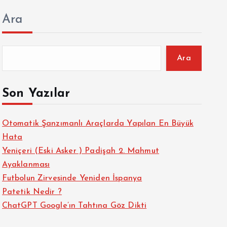
Ara
Ara
Son Yazılar
Otomatik Şanzımanlı Araçlarda Yapılan En Büyük
Hata
Yeniçeri (Eski Asker ) Padişah 2. Mahmut
Ayaklanması
Futbolun Zirvesinde Yeniden İspanya
Patetik Nedir ?
ChatGPT Google’ın Tahtına Göz Dikti