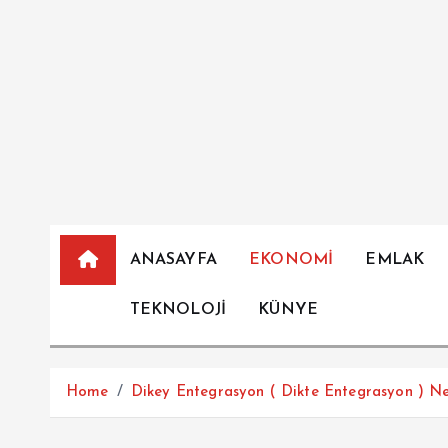
İ
ç
e
r
i
ğ
e
a
t
l
ANASAYFA
EKONOMİ
EMLAK
a
TEKNOLOJİ
KÜNYE
Home
Dikey Entegrasyon ( Dikte Entegrasyon ) Ne