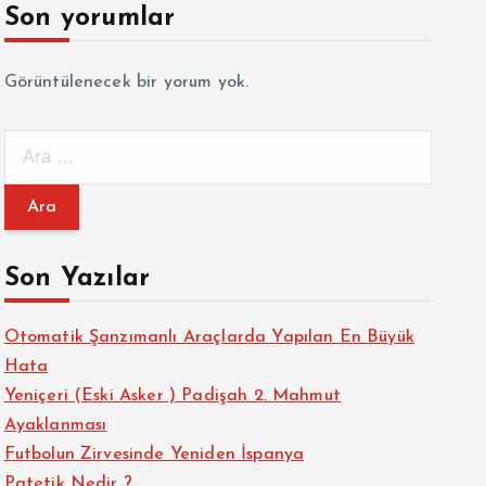
Son yorumlar
Görüntülenecek bir yorum yok.
A
r
a
m
a
Son Yazılar
:
Otomatik Şanzımanlı Araçlarda Yapılan En Büyük
Hata
Yeniçeri (Eski Asker ) Padişah 2. Mahmut
Ayaklanması
Futbolun Zirvesinde Yeniden İspanya
Patetik Nedir ?