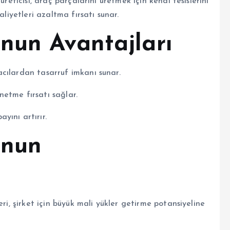
üreticisi, araç parçalarını üretmek için kendi tesislerini
aliyetleri azaltma fırsatı sunar.
nun Avantajları
cılardan tasarruf imkanı sunar.
etme fırsatı sağlar.
yını artırır.
onun
ri, şirket için büyük mali yükler getirme potansiyeline