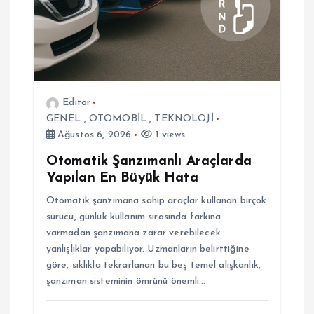
s
i
Editor
GENEL
,
OTOMOBİL
,
TEKNOLOJİ
Ağustos 6, 2026
1 views
Otomatik Şanzımanlı Araçlarda
Yapılan En Büyük Hata
Otomatik şanzımana sahip araçlar kullanan birçok
sürücü, günlük kullanım sırasında farkına
varmadan şanzımana zarar verebilecek
yanlışlıklar yapabiliyor. Uzmanların belirttiğine
göre, sıklıkla tekrarlanan bu beş temel alışkanlık,
şanzıman sisteminin ömrünü önemli…