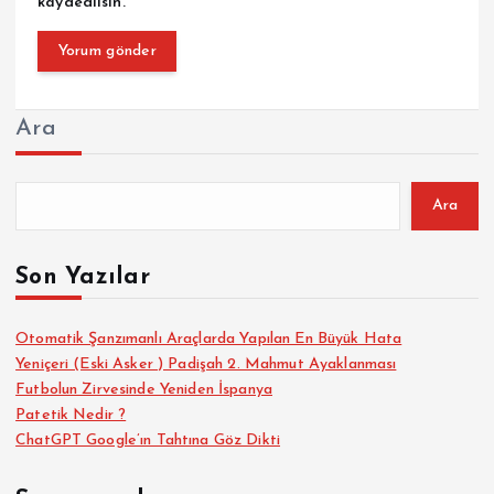
kaydedilsin.
Ara
Ara
Son Yazılar
Otomatik Şanzımanlı Araçlarda Yapılan En Büyük Hata
Yeniçeri (Eski Asker ) Padişah 2. Mahmut Ayaklanması
Futbolun Zirvesinde Yeniden İspanya
Patetik Nedir ?
ChatGPT Google’ın Tahtına Göz Dikti