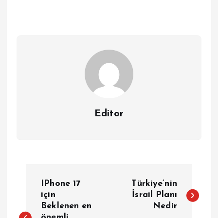
Editor
Y
IPhone 17
Türkiye’nin
a
için
İsrail Planı
Beklenen en
Nedir
önemli