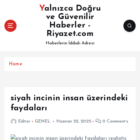
İ
Yalnızca Doğru
ç
ve Güvenilir
e
Haberler -
r
i
Riyazet.com
ğ
Haberlerin İddialı Adresi
e
a
t
Home
l
a
siyah incinin insan üzerindeki
faydaları
Editor
GENEL
Haziran 22, 2025
0 Comments