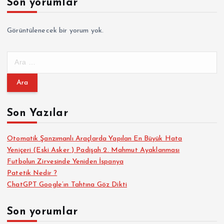
Son yorumlar
Görüntülenecek bir yorum yok.
A
r
a
m
a
Son Yazılar
:
Otomatik Şanzımanlı Araçlarda Yapılan En Büyük Hata
Yeniçeri (Eski Asker ) Padişah 2. Mahmut Ayaklanması
Futbolun Zirvesinde Yeniden İspanya
Patetik Nedir ?
ChatGPT Google’ın Tahtına Göz Dikti
Son yorumlar