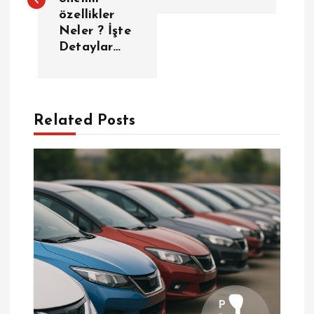
z
özellikler
Neler ? İşte
ı
Detaylar…
g
e
Related Posts
z
i
n
m
e