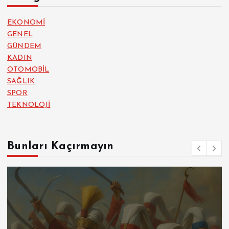
EKONOMİ
GENEL
GÜNDEM
KADIN
OTOMOBİL
SAĞLIK
SPOR
TEKNOLOJİ
Bunları Kaçırmayın