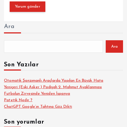
Ara
Ara
Son Yazılar
Otomatik Şanzımanlı Araçlarda Yapılan En Büyük Hata
Yeniçeri (Eski Asker ) Padişah 2. Mahmut Ayaklanması
Futbolun Zirvesinde Yeniden İspanya
Patetik Nedir ?
ChatGPT Google’ın Tahtına Göz Dikti
Son yorumlar