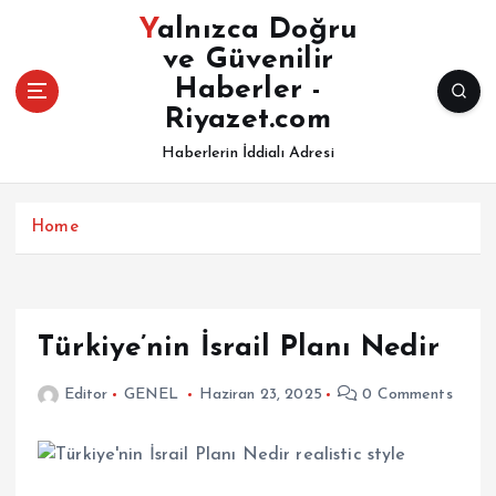
İ
Yalnızca Doğru
ç
ve Güvenilir
e
Haberler -
r
i
Riyazet.com
ğ
Haberlerin İddialı Adresi
e
a
t
Home
l
a
Türkiye’nin İsrail Planı Nedir
Editor
GENEL
Haziran 23, 2025
0 Comments