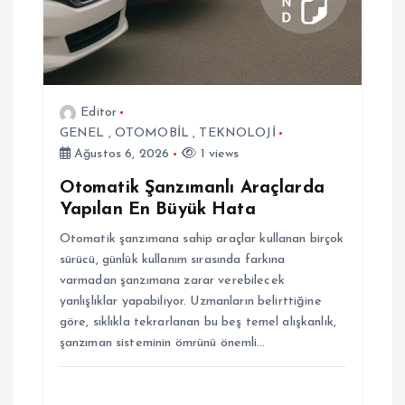
s
i
Editor
GENEL
,
OTOMOBİL
,
TEKNOLOJİ
Ağustos 6, 2026
1 views
Otomatik Şanzımanlı Araçlarda
Yapılan En Büyük Hata
Otomatik şanzımana sahip araçlar kullanan birçok
sürücü, günlük kullanım sırasında farkına
varmadan şanzımana zarar verebilecek
yanlışlıklar yapabiliyor. Uzmanların belirttiğine
göre, sıklıkla tekrarlanan bu beş temel alışkanlık,
şanzıman sisteminin ömrünü önemli…