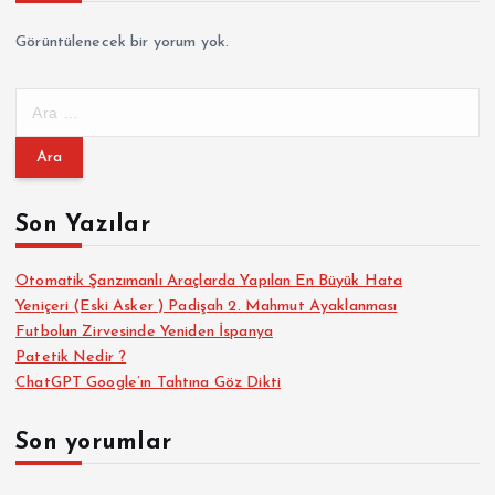
Görüntülenecek bir yorum yok.
A
r
a
m
a
Son Yazılar
:
Otomatik Şanzımanlı Araçlarda Yapılan En Büyük Hata
Yeniçeri (Eski Asker ) Padişah 2. Mahmut Ayaklanması
Futbolun Zirvesinde Yeniden İspanya
Patetik Nedir ?
ChatGPT Google’ın Tahtına Göz Dikti
Son yorumlar