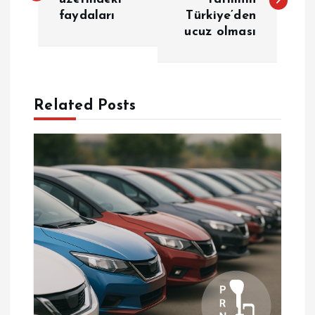
faydaları
Türkiye’den
z
ucuz olması
ı
g
Related Posts
e
z
i
n
m
e