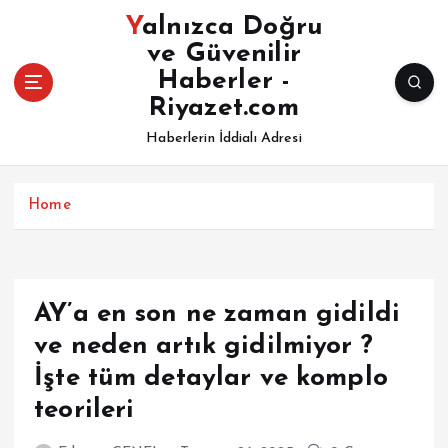
İ
Yalnızca Doğru
ç
ve Güvenilir
e
Haberler -
r
i
Riyazet.com
ğ
Haberlerin İddialı Adresi
e
a
t
Home
l
a
AY’a en son ne zaman gidildi
ve neden artık gidilmiyor ?
İşte tüm detaylar ve komplo
teorileri