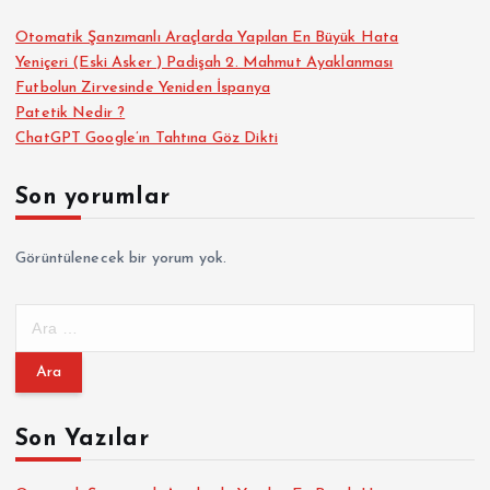
Otomatik Şanzımanlı Araçlarda Yapılan En Büyük Hata
Yeniçeri (Eski Asker ) Padişah 2. Mahmut Ayaklanması
Futbolun Zirvesinde Yeniden İspanya
Patetik Nedir ?
ChatGPT Google’ın Tahtına Göz Dikti
Son yorumlar
Görüntülenecek bir yorum yok.
A
r
a
m
a
Son Yazılar
: