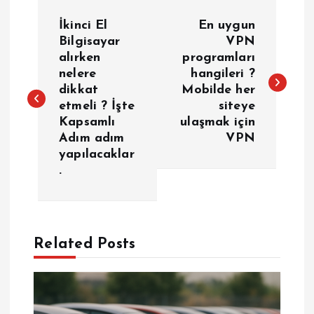
Y
İkinci El
En uygun
a
Bilgisayar
VPN
alırken
programları
nelere
hangileri ?
z
dikkat
Mobilde her
etmeli ? İşte
siteye
ı
Kapsamlı
ulaşmak için
Adım adım
VPN
g
yapılacaklar
.
e
z
Related Posts
i
n