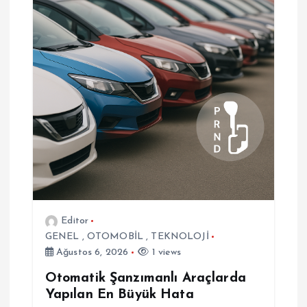
m
e
s
i
Editor
GENEL
,
OTOMOBİL
,
TEKNOLOJİ
Ağustos 6, 2026
1 views
Otomatik Şanzımanlı Araçlarda
Yapılan En Büyük Hata