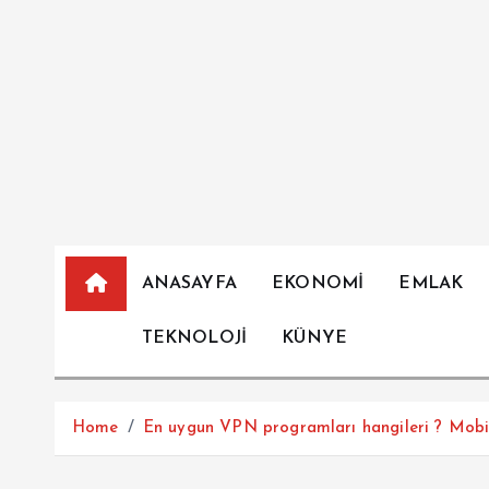
İ
ç
e
r
i
ğ
e
a
t
l
ANASAYFA
EKONOMİ
EMLAK
a
TEKNOLOJİ
KÜNYE
Home
En uygun VPN programları hangileri ? Mobil