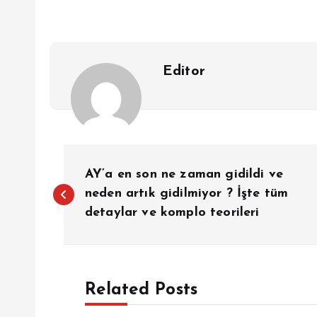
Editor
Y
AY’a en son ne zaman gidildi ve
a
neden artık gidilmiyor ? İşte tüm
detaylar ve komplo teorileri
z
ı
Related Posts