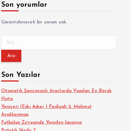
Son yorumlar
Görüntülenecek bir yorum yok.
A
r
a
m
a
Son Yazılar
:
Otomatik Şanzımanlı Araçlarda Yapılan En Büyük
Hata
Yeniçeri (Eski Asker ) Padişah 2. Mahmut
Ayaklanması
Futbolun Zirvesinde Yeniden İspanya
Patetik Nedir ?