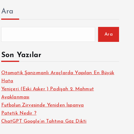
Ara
Ara
Son Yazılar
Otomatik Şanzımanlı Araçlarda Yapılan En Büyük
Hata
Yeniçeri (Eski Asker ) Padişah 2. Mahmut
Ayaklanması
Futbolun Zirvesinde Yeniden İspanya
Patetik Nedir ?
ChatGPT Google’ın Tahtına Göz Dikti