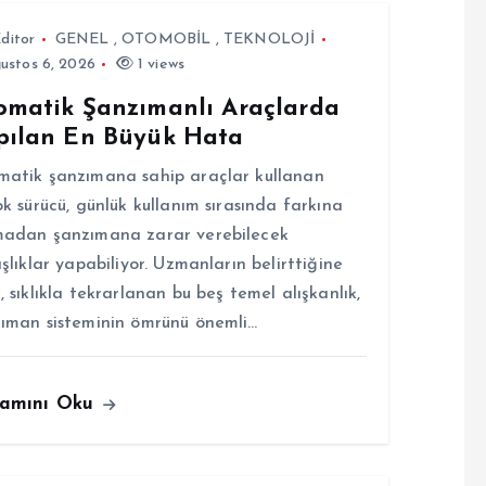
ditor
GENEL
,
OTOMOBİL
,
TEKNOLOJİ
ustos 6, 2026
1 views
omatik Şanzımanlı Araçlarda
pılan En Büyük Hata
atik şanzımana sahip araçlar kullanan
ok sürücü, günlük kullanım sırasında farkına
adan şanzımana zarar verebilecek
ışlıklar yapabiliyor. Uzmanların belirttiğine
, sıklıkla tekrarlanan bu beş temel alışkanlık,
ıman sisteminin ömrünü önemli…
amını Oku