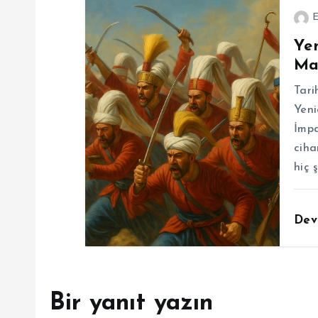
i
E
Yen
Ma
Tari
Yeni
İmpa
ciha
hiç 
Dev
Bir yanıt yazın