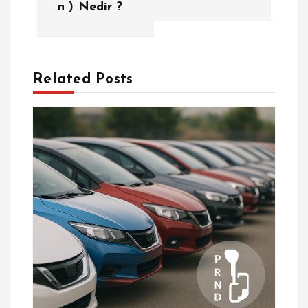
n ) Nedir ?
ı
g
Related Posts
e
z
i
n
m
e
s