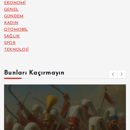
EKONOMİ
GENEL
GÜNDEM
KADIN
OTOMOBİL
SAĞLIK
SPOR
TEKNOLOJİ
Bunları Kaçırmayın