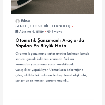
i
Editor
GENEL
,
OTOMOBİL
,
TEKNOLOJİ
Ağustos 6, 2026
1 views
Otomatik Şanzımanlı Araçlarda
Yapılan En Büyük Hata
Otomatik şanzımana sahip araçlar kullanan birçok
sürücü, günlük kullanım sırasında farkına
varmadan şanzımana zarar verebilecek
yanlışlıklar yapabiliyor. Uzmanların belirttiğine
göre, sıklıkla tekrarlanan bu beş temel alışkanlık,
şanzıman sisteminin ömrünü önemli…