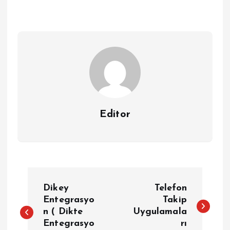
Editor
Y
Dikey
Telefon
a
Entegrasyo
Takip
n ( Dikte
Uygulamala
Entegrasyo
rı
z