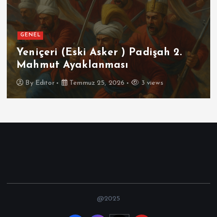
GENEL
SPOR
Futbolun Zirvesinde Yeniden
İspanya
By
Editor
Temmuz 16, 2026
4 views
@2025