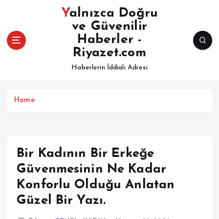
İ
Yalnızca Doğru
ç
ve Güvenilir
e
Haberler -
r
i
Riyazet.com
ğ
Haberlerin İddialı Adresi
e
a
t
Home
l
a
Bir Kadının Bir Erkeğe
Güvenmesinin Ne Kadar
Konforlu Olduğu Anlatan
Güzel Bir Yazı.