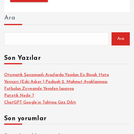
Ara
Ara
Son Yazılar
Otomatik Şanzımanlı Araçlarda Yapılan En Büyük Hata
Yeniçeri (Eski Asker ) Padişah 2. Mahmut Ayaklanması
Futbolun Zirvesinde Yeniden İspanya
Patetik Nedir ?
ChatGPT Google’ın Tahtına Göz Dikti
Son yorumlar