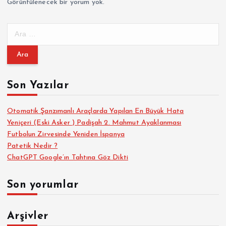
Görüntülenecek bir yorum yok.
A
r
a
m
a
Son Yazılar
:
Otomatik Şanzımanlı Araçlarda Yapılan En Büyük Hata
Yeniçeri (Eski Asker ) Padişah 2. Mahmut Ayaklanması
Futbolun Zirvesinde Yeniden İspanya
Patetik Nedir ?
ChatGPT Google’ın Tahtına Göz Dikti
Son yorumlar
Arşivler